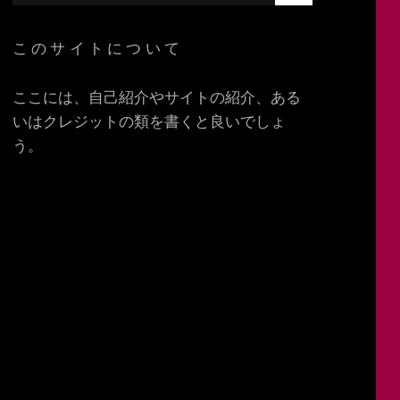
E
e
A
a
R
このサイトについて
C
r
H
c
ここには、自己紹介やサイトの紹介、ある
h
いはクレジットの類を書くと良いでしょ
f
う。
o
r
: