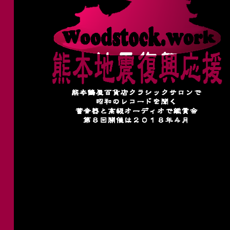
シ
ョ
ン