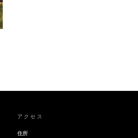
ペ
ラ
歌
手
カ
ル
ー
ソ
ー
、
初
録
音
アクセス
住所