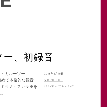
E
ソー、初録音
コ・カルーソー
P
2018年3月18日
て初めて本格的な録音
O
B
SOUND LIFE
、ミラノ・スカラ座を
S
Y
LEAVE A COMMENT
。 …
T
E
D