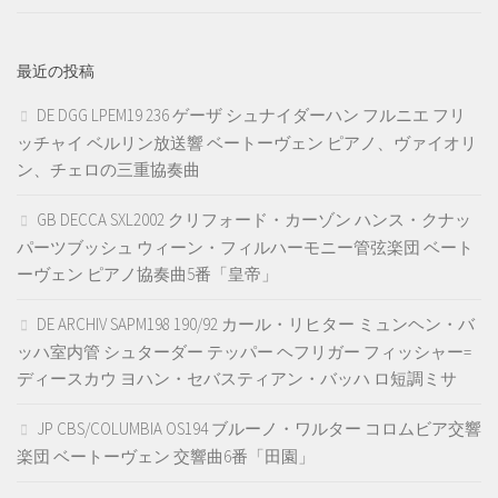
最近の投稿
DE DGG LPEM19 236 ゲーザ シュナイダーハン フルニエ フリ
ッチャイ ベルリン放送響 ベートーヴェン ピアノ、ヴァイオリ
ン、チェロの三重協奏曲
GB DECCA SXL2002 クリフォード・カーゾン ハンス・クナッ
パーツブッシュ ウィーン・フィルハーモニー管弦楽団 ベート
ーヴェン ピアノ協奏曲5番「皇帝」
DE ARCHIV SAPM198 190/92 カール・リヒター ミュンヘン・バ
ッハ室内管 シュターダー テッパー ヘフリガー フィッシャー=
ディースカウ ヨハン・セバスティアン・バッハ ロ短調ミサ
JP CBS/COLUMBIA OS194 ブルーノ・ワルター コロムビア交響
楽団 ベートーヴェン 交響曲6番「田園」