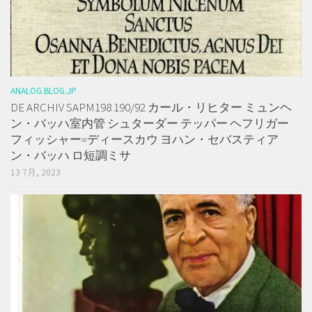
ANALOG.BLOG.JP
DE ARCHIV SAPM198 190/92 カール・リヒター ミュンヘ
ン・バッハ室内管 シュターダー テッパー ヘフリガー
フィッシャー=ディースカウ ヨハン・セバスティア
ン・バッハ ロ短調ミサ
13 7月, 2023