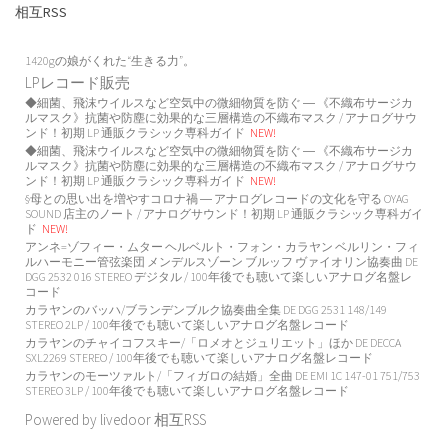
相互RSS
1420gの娘がくれた“生きる力”。
LPレコード販売
◆細菌、飛沫ウイルスなど空気中の微細物質を防ぐ ― 《不織布サージカ
ルマスク》抗菌や防塵に効果的な三層構造の不織布マスク / アナログサウ
ンド！初期 LP 通販クラシック専科ガイド
NEW!
◆細菌、飛沫ウイルスなど空気中の微細物質を防ぐ ― 《不織布サージカ
ルマスク》抗菌や防塵に効果的な三層構造の不織布マスク / アナログサウ
ンド！初期 LP 通販クラシック専科ガイド
NEW!
§母との思い出を増やすコロナ禍 ― アナログレコードの文化を守る OYAG
SOUND 店主のノート / アナログサウンド！初期 LP 通販クラシック専科ガイ
ド
NEW!
アンネ=ゾフィー・ムター ヘルベルト・フォン・カラヤン ベルリン・フィ
ルハーモニー管弦楽団 メンデルスゾーン ブルッフ ヴァイオリン協奏曲 DE
DGG 2532 016 STEREO デジタル / 100年後でも聴いて楽しいアナログ名盤レ
コード
カラヤンのバッハ/ブランデンブルク協奏曲全集 DE DGG 2531 148/149
STEREO 2LP / 100年後でも聴いて楽しいアナログ名盤レコード
カラヤンのチャイコフスキー/「ロメオとジュリエット」ほか DE DECCA
SXL2269 STEREO / 100年後でも聴いて楽しいアナログ名盤レコード
カラヤンのモーツァルト/「フィガロの結婚」全曲 DE EMI 1C 147-01 751/753
STEREO 3LP / 100年後でも聴いて楽しいアナログ名盤レコード
Powered by livedoor 相互RSS