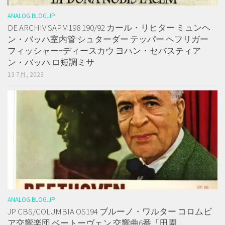
ANALOG.BLOG.JP
DE ARCHIV SAPM198 190/92 カール・リヒター ミュンヘ
ン・バッハ室内管 シュターダー テッパー ヘフリガー
フィッシャー=ディースカウ ヨハン・セバスティア
ン・バッハ ロ短調ミサ
13 7月, 2023
ANALOG.BLOG.JP
JP CBS/COLUMBIA OS194 ブルーノ・ワルター コロムビ
ア交響楽団 ベートーヴェン 交響曲6番「田園」