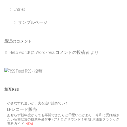
Entries
サンプルページ
最近のコメント
Hello world!
に
WordPress コメントの投稿者
より
RSS - 投稿
相互RSS
小さなすれ違いが、夫を追い詰めていく
LPレコード販売
あせらず新年度からでも再開できたらと⦿思い出があり、令和に受け継ぎ
たい昭和歌謡の投票を受付中 / アナログサウンド！初期 LP 通販クラシック
専科ガイド
NEW!