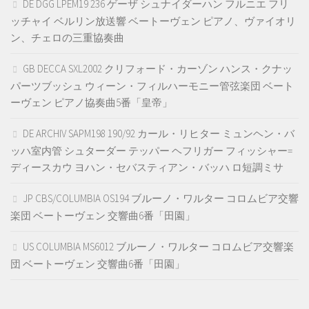
DE DGG LPEM19 236 ゲーザ シュナイダーハン フルニエ フリ
ッチャイ ベルリン放送響 ベートーヴェン ピアノ、ヴァイオリ
ン、チェロの三重協奏曲
GB DECCA SXL2002 クリフォード・カーゾン ハンス・クナッ
パーツブッシュ ウィーン・フィルハーモニー管弦楽団 ベート
ーヴェン ピアノ協奏曲5番「皇帝」
DE ARCHIV SAPM198 190/92 カール・リヒター ミュンヘン・バ
ッハ室内管 シュターダー テッパー ヘフリガー フィッシャー=
ディースカウ ヨハン・セバスティアン・バッハ ロ短調ミサ
JP CBS/COLUMBIA OS194 ブルーノ・ワルター コロムビア交響
楽団 ベートーヴェン 交響曲6番「田園」
US COLUMBIA MS6012 ブルーノ・ワルター コロムビア交響楽
団 ベートーヴェン 交響曲6番「田園」