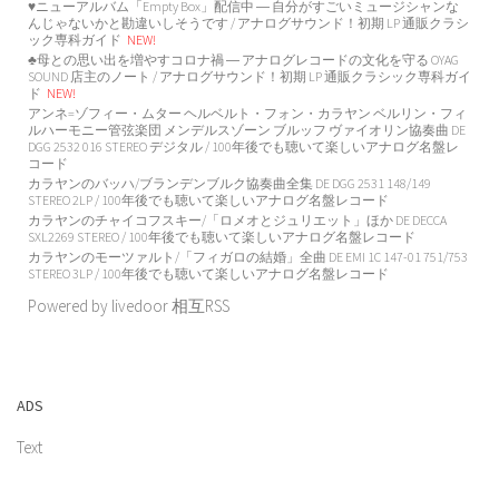
♥ニューアルバム「Empty Box」配信中 ― 自分がすごいミュージシャンな
んじゃないかと勘違いしそうです / アナログサウンド！初期 LP 通販クラシ
ック専科ガイド
NEW!
♣母との思い出を増やすコロナ禍 ― アナログレコードの文化を守る OYAG
SOUND 店主のノート / アナログサウンド！初期 LP 通販クラシック専科ガイ
ド
NEW!
アンネ=ゾフィー・ムター ヘルベルト・フォン・カラヤン ベルリン・フィ
ルハーモニー管弦楽団 メンデルスゾーン ブルッフ ヴァイオリン協奏曲 DE
DGG 2532 016 STEREO デジタル / 100年後でも聴いて楽しいアナログ名盤レ
コード
カラヤンのバッハ/ブランデンブルク協奏曲全集 DE DGG 2531 148/149
STEREO 2LP / 100年後でも聴いて楽しいアナログ名盤レコード
カラヤンのチャイコフスキー/「ロメオとジュリエット」ほか DE DECCA
SXL2269 STEREO / 100年後でも聴いて楽しいアナログ名盤レコード
カラヤンのモーツァルト/「フィガロの結婚」全曲 DE EMI 1C 147-01 751/753
STEREO 3LP / 100年後でも聴いて楽しいアナログ名盤レコード
Powered by livedoor 相互RSS
ADS
Text