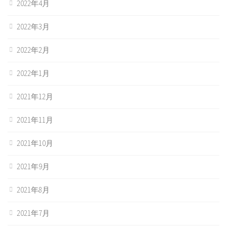
2022年4月
2022年3月
2022年2月
2022年1月
2021年12月
2021年11月
2021年10月
2021年9月
2021年8月
2021年7月