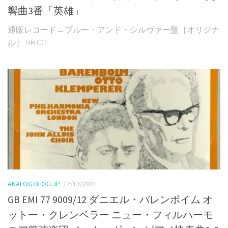
響曲3番「英雄」
通販レコード→ブルー・アンド・シルヴァー盤［オリジナ
ル］ GB CO...
ANALOG.BLOG.JP
12/13/2021
GB EMI 77 9009/12 ダニエル・バレンボイム オ
ットー・クレンペラー ニュー・フィルハーモ