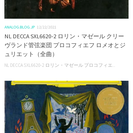
ANALOG.BLOG.JP
12/22/2021
NL DECCA SXL6620-2 ロリン・マゼール クリー
ヴランド管弦楽団 プロコフィエフ ロメオとジ
ュリエット（全曲）
NL DECCA SXL6620-2 ロリン・マゼール プロコフィエ...