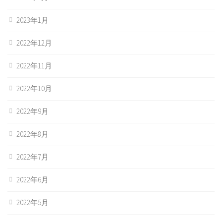
2023年1月
2022年12月
2022年11月
2022年10月
2022年9月
2022年8月
2022年7月
2022年6月
2022年5月