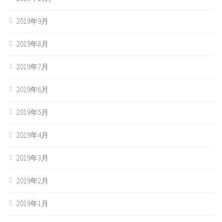
2019年9月
2019年8月
2019年7月
2019年6月
2019年5月
2019年4月
2019年3月
2019年2月
2019年1月