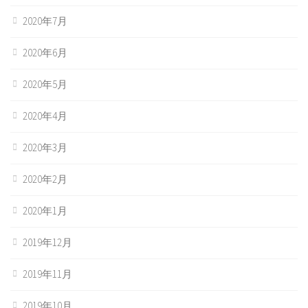
2020年7月
2020年6月
2020年5月
2020年4月
2020年3月
2020年2月
2020年1月
2019年12月
2019年11月
2019年10月