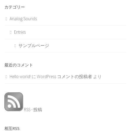
カテゴリー
Analog Sounds
Entries
サンプルページ
最近のコメント
Hello world!
に
WordPress コメントの投稿者
より
RSS - 投稿
相互RSS