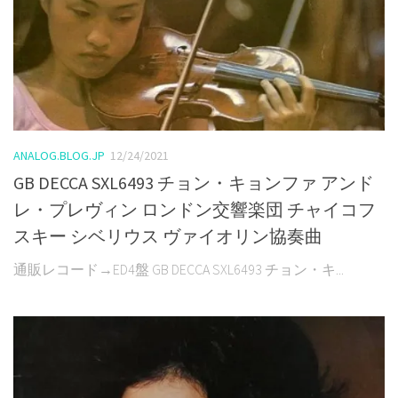
ANALOG.BLOG.JP
12/24/2021
GB DECCA SXL6493 チョン・キョンファ アンド
レ・プレヴィン ロンドン交響楽団 チャイコフ
スキー シベリウス ヴァイオリン協奏曲
通販レコード→ED4盤 GB DECCA SXL6493 チョン・キ...