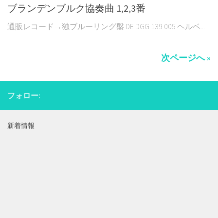
ブランデンブルク協奏曲 1,2,3番
通販レコード→独ブルーリング盤 DE DGG 139 005 ヘルベ...
次ページへ »
フォロー:
新着情報