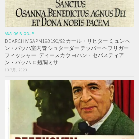
ANALOG.BLOG.JP
DE ARCHIV SAPM198 190/92 カール・リヒター ミュンヘ
ン・バッハ室内管 シュターダー テッパー ヘフリガー
フィッシャー=ディースカウ ヨハン・セバスティア
ン・バッハ ロ短調ミサ
13 7月, 2023