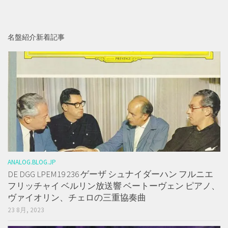
名盤紹介新着記事
ANALOG.BLOG.JP
DE DGG LPEM19 236 ゲーザ シュナイダーハン フルニエ
フリッチャイ ベルリン放送響 ベートーヴェン ピアノ、
ヴァイオリン、チェロの三重協奏曲
23 8月, 2023