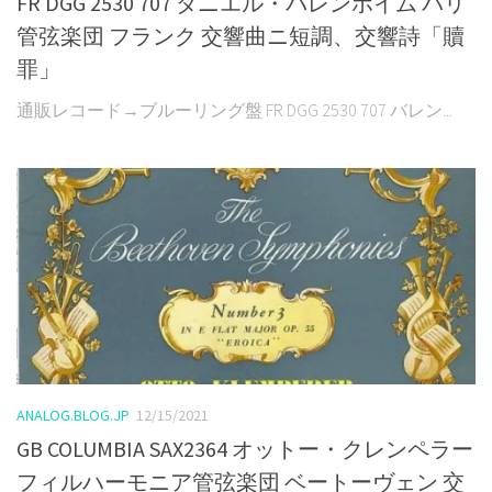
FR DGG 2530 707 ダニエル・バレンボイム パリ
管弦楽団 フランク 交響曲ニ短調、交響詩「贖
罪」
通販レコード→ブルーリング盤 FR DGG 2530 707 バレン...
ANALOG.BLOG.JP
12/15/2021
GB COLUMBIA SAX2364 オットー・クレンペラー
フィルハーモニア管弦楽団 ベートーヴェン 交