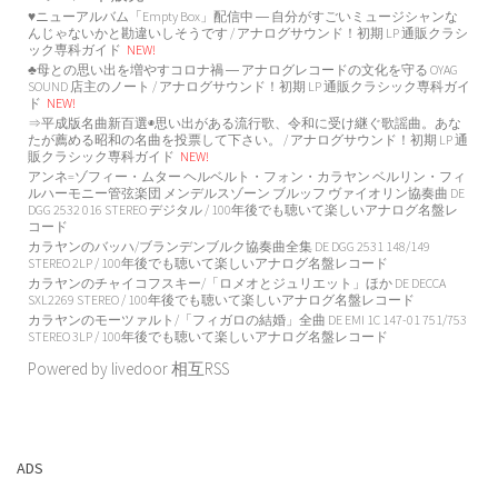
♥ニューアルバム「Empty Box」配信中 ― 自分がすごいミュージシャンな
んじゃないかと勘違いしそうです / アナログサウンド！初期 LP 通販クラシ
ック専科ガイド
NEW!
♣母との思い出を増やすコロナ禍 ― アナログレコードの文化を守る OYAG
SOUND 店主のノート / アナログサウンド！初期 LP 通販クラシック専科ガイ
ド
NEW!
⇒平成版名曲新百選◉思い出がある流行歌、令和に受け継ぐ歌謡曲。あな
たが薦める昭和の名曲を投票して下さい。 / アナログサウンド！初期 LP 通
販クラシック専科ガイド
NEW!
アンネ=ゾフィー・ムター ヘルベルト・フォン・カラヤン ベルリン・フィ
ルハーモニー管弦楽団 メンデルスゾーン ブルッフ ヴァイオリン協奏曲 DE
DGG 2532 016 STEREO デジタル / 100年後でも聴いて楽しいアナログ名盤レ
コード
カラヤンのバッハ/ブランデンブルク協奏曲全集 DE DGG 2531 148/149
STEREO 2LP / 100年後でも聴いて楽しいアナログ名盤レコード
カラヤンのチャイコフスキー/「ロメオとジュリエット」ほか DE DECCA
SXL2269 STEREO / 100年後でも聴いて楽しいアナログ名盤レコード
カラヤンのモーツァルト/「フィガロの結婚」全曲 DE EMI 1C 147-01 751/753
STEREO 3LP / 100年後でも聴いて楽しいアナログ名盤レコード
Powered by livedoor 相互RSS
ADS