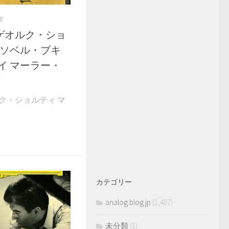
8
D2 ゲオルク・ショ
イソベル・ブキ
イ マーラー・
」
 ゲオルク・ショルティ マ
カテゴリー
analog.blog.jp
(1,487)
未分類
(1)