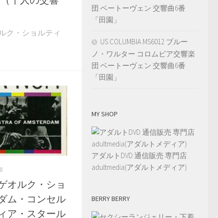
団 ベートーヴェン 交響曲6番
「田園」
5 ゲオルク・ショルティ
US COLUMBIA MS6012 ブルー
ノ・ワルター コロムビア交響楽
団 ベートーヴェン 交響曲6番
「田園」
MY SHOP
アダルトDVD 通信販売 専門店
adultmedia(アダルトメディア)
8
638 ゲオルク・ショ
ルダム・コンセル
BERRY BERRY
ヴィア・スタール