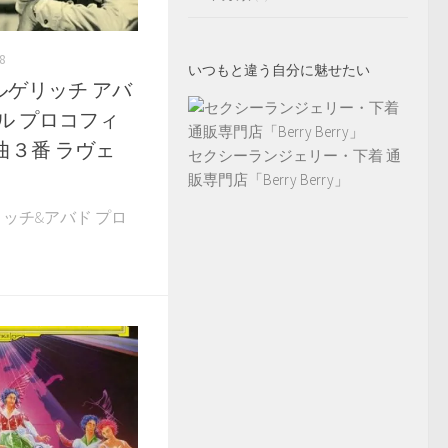
8
いつもと違う自分に魅せたい
9 アルゲリッチ アバ
ル プロコフィ
曲３番 ラヴェ
セクシーランジェリー・下着 通
販専門店「Berry Berry」
アルゲリッチ&アバド プロ