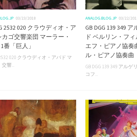
BLOG.JP
03/23/2018
ANALOG.BLOG.JP
03/22/201
GG 2532 020 クラウディオ・ア
GB DGG 139 34
シカゴ交響楽団 マーラー・
ド ベルリン・フィ
1番「巨人」
エフ・ピアノ協奏
ル・ピアノ協奏曲
G 2532 020 クラウディオ・アバド マ
交響...
GB DGG 139 349 
コフ...