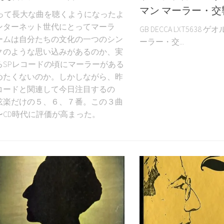
マン マーラー・交
なって長大な曲を聴くようになったよ
ンターネット世代にとってマーラ
GB DECCA LXT5638
ームは自分たちの文化の一つのシン
ーラー・交...
クのような思い込みがあるのか、実
ろSPレコードの頃にマーラーがある
めたくないのか。しかしながら、昨
コードと関連して今日注目するの
弦楽だけの５、６、７番。この３曲
〜CD時代に評価が高まった。