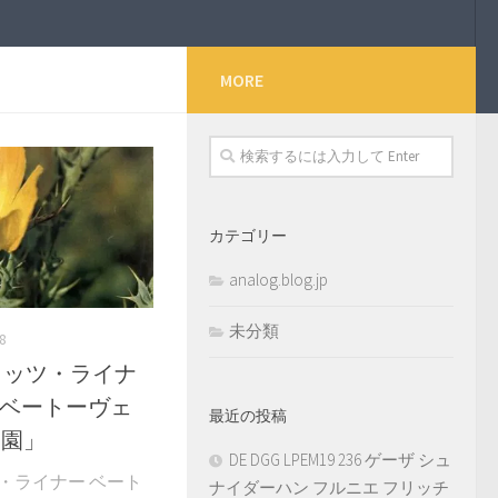
MORE
カテゴリー
analog.blog.jp
未分類
8
4 フリッツ・ライナ
 ベートーヴェ
最近の投稿
田園」
DE DGG LPEM19 236 ゲーザ シュ
フリッツ・ライナー ベート
ナイダーハン フルニエ フリッチ