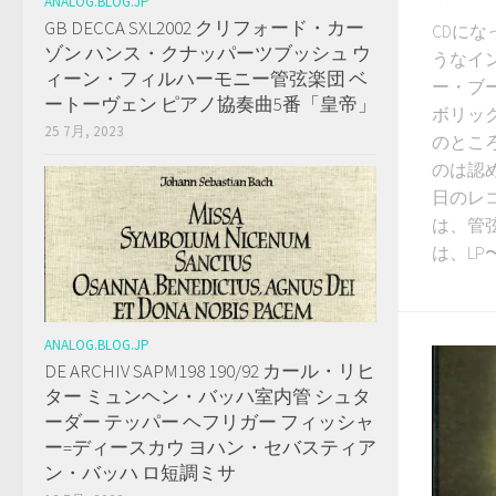
ANALOG.BLOG.JP
GB DECCA SXL2002 クリフォード・カー
CDに
ゾン ハンス・クナッパーツブッシュ ウ
うなイ
ィーン・フィルハーモニー管弦楽団 ベ
ー・ブ
ートーヴェン ピアノ協奏曲5番「皇帝」
ボリッ
25 7月, 2023
のとこ
のは認
日のレ
は、管
は、LP
ANALOG.BLOG.JP
DE ARCHIV SAPM198 190/92 カール・リヒ
ター ミュンヘン・バッハ室内管 シュタ
ーダー テッパー ヘフリガー フィッシャ
ー=ディースカウ ヨハン・セバスティア
ン・バッハ ロ短調ミサ