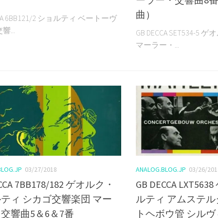
曲）
CCA 6BB121/2 ショルティ ベートーヴ
...
GB DECCA SET534-
マーラー・...
BLOG.JP
03/27/2018
ANALOG.BLOG.JP
03/26/201
ECCA 7BB178/182 ゲオルク・
GB DECCA LXT5
ティ シカゴ交響楽団 マー
ルティ アムステ
交響曲5＆6＆7番
トヘボウ管 シル