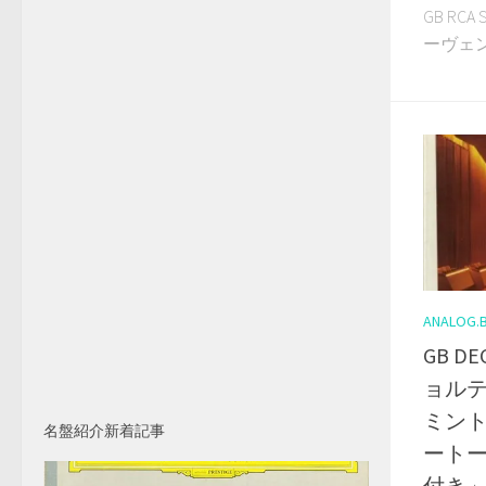
GB RC
ーヴェン
ANALOG.
GB D
ョルテ
ミント
名盤紹介新着記事
ートー
付き