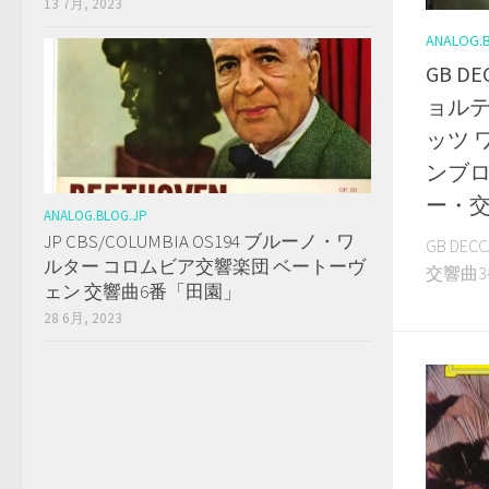
13 7月, 2023
ANALOG.
GB D
ョルテ
ッツ 
ンブロ
ー・交
ANALOG.BLOG.JP
JP CBS/COLUMBIA OS194 ブルーノ・ワ
GB DE
ルター コロムビア交響楽団 ベートーヴ
交響曲3番
ェン 交響曲6番「田園」
28 6月, 2023