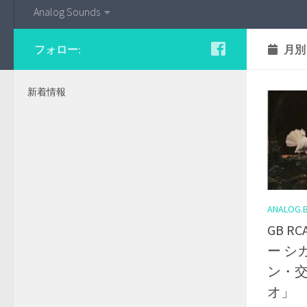
Analog Sounds
フォロー:
月別
新着情報
ANALOG.
GB R
ー シ
ン・交
オ」