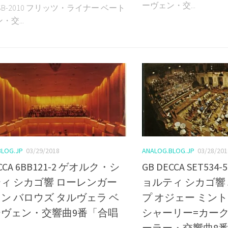
ーヴェン・交...
A SB-2010 フリッツ・ライナー ベート
・交...
BLOG.JP
03/29/2018
ANALOG.BLOG.JP
03/28/201
ECCA 6BB121-2 ゲオルク・シ
GB DECCA SET5
ィ シカゴ響 ローレンガー
ョルティ シカゴ響
ン バロウズ タルヴェラ ベ
プ オジェー ミント
ヴェン・交響曲9番「合唱
シャーリー=カーク
」
ーラー・交響曲8