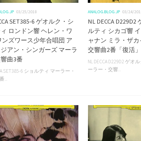
BLOG.JP
03/25/2018
ANALOG.BLOG.JP
03/24/201
ECCA SET385-6 ゲオルク・シ
NL DECCA D229
ィ ロンドン響 ヘレン・ワ
ルティ シカゴ響 
ワンズワース少年合唱団 ア
ャナン ミラ・ザカ
ジアン・シンガーズ マーラ
交響曲2番「復活
響曲3番
NL DECCA D229D2
ーラー・交響...
CCA SET385-6 ショルティ マーラー・
...