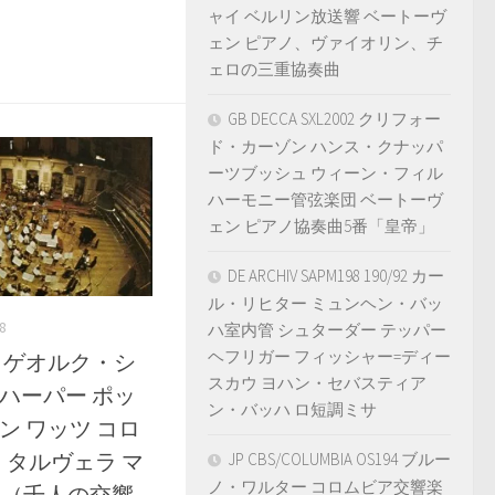
ャイ ベルリン放送響 ベートーヴ
ェン ピアノ、ヴァイオリン、チ
ェロの三重協奏曲
GB DECCA SXL2002 クリフォー
ド・カーゾン ハンス・クナッパ
ーツブッシュ ウィーン・フィル
ハーモニー管弦楽団 ベートーヴ
ェン ピアノ協奏曲5番「皇帝」
DE ARCHIV SAPM198 190/92 カー
ル・リヒター ミュンヘン・バッ
8
ハ室内管 シュターダー テッパー
ヘフリガー フィッシャー=ディー
34-5 ゲオルク・シ
スカウ ヨハン・セバスティア
 ハーパー ポッ
ン・バッハ ロ短調ミサ
ン ワッツ コロ
 タルヴェラ マ
JP CBS/COLUMBIA OS194 ブルー
ノ・ワルター コロムビア交響楽
番（千人の交響