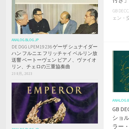
GB DE
ェン・交響
ANALOG.BLOG.JP
DE DGG LPEM19 236 ゲーザ シュナイダー
ハン フルニエ フリッチャイ ベルリン放
送響 ベートーヴェン ピアノ、ヴァイオ
リン、チェロの三重協奏曲
23 8月, 2023
ANALOG.
GB D
ショル
ラー・