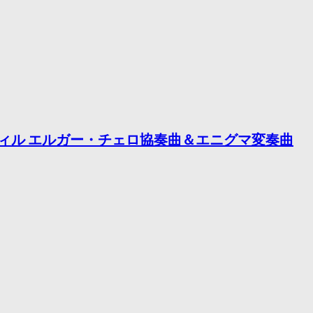
ン・フィル エルガー・チェロ協奏曲＆エニグマ変奏曲