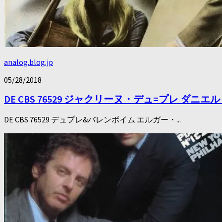
analog.blog.jp
05/28/2018
DE CBS 76529 ジャクリーヌ・デュ=プレ
DE CBS 76529 デュプレ&バレンボイム エルガー・...