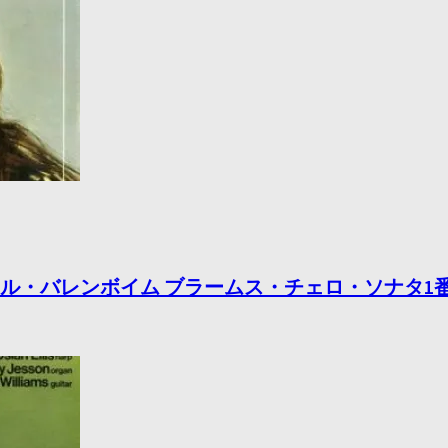
 ダニエル・バレンボイム ブラームス・チェロ・ソナタ1