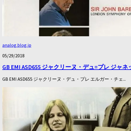
analog.blog.jp
05/29/2018
GB EMI ASD655 ジャクリーヌ・デュ=プレ
GB EMI ASD655 ジャクリーヌ・デュ・プレ エルガー・チェ...