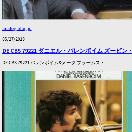
analog.blog.jp
05/27/2018
DE CBS 79221 ダニエル・バレンボイム 
DE CBS 79221 バレンボイム&メータ ブラームス・...