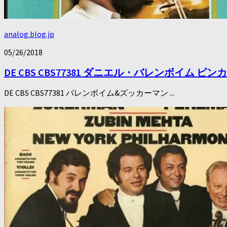
analog.blog.jp
05/26/2018
DE CBS CBS77381 ダニエル・バレンボイ
DE CBS CBS77381 バレンボイム&ズッカーマン ...