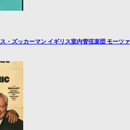
ム ピンカス・ズッカーマン イギリス室内管弦楽団 モ