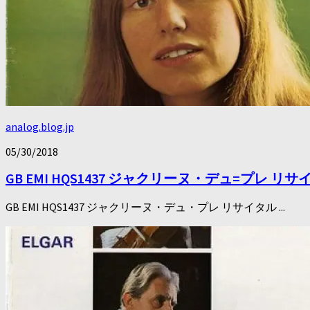
analog.blog.jp
05/30/2018
GB EMI HQS1437 ジャクリーヌ・デュ=プレ リサ
GB EMI HQS1437 ジャクリーヌ・デュ・プレ リサイタル ...