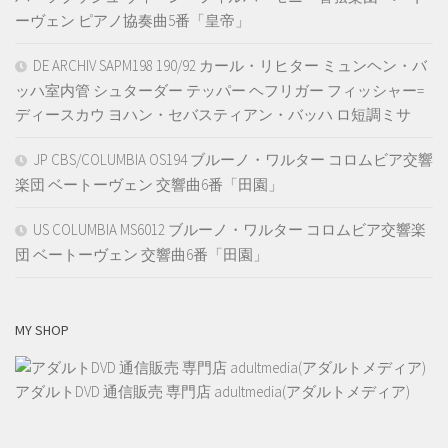
ーヴェン ピアノ協奏曲5番「皇帝」
DE ARCHIV SAPM198 190/92 カール・リヒター ミュンヘン・バ
ッハ室内管 シュターダー テッパー ヘフリガー フィッシャー=
ディースカウ ヨハン・セバスティアン・バッハ ロ短調ミサ
JP CBS/COLUMBIA OS194 ブルーノ・ワルター コロムビア交響
楽団 ベートーヴェン 交響曲6番「田園」
US COLUMBIA MS6012 ブルーノ・ワルター コロムビア交響楽
団 ベートーヴェン 交響曲6番「田園」
MY SHOP
アダルトDVD 通信販売 専門店 adultmedia(アダルトメディア)