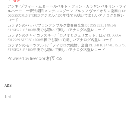
ド
NEW!
アンネ=ゾフィー・ムター ヘルベルト・フォン・カラヤン ベルリン・フィ
ルハーモニー管弦楽団 メンデルスゾーン ブルッフ ヴァイオリン協奏曲 DE
DGG 2532 016 STEREO デジタル / 100年後でも聴いて楽しいアナログ名盤レ
コード
カラヤンのバッハ/ブランデンブルク協奏曲全集 DE DGG 2531 148/149
STEREO 2LP / 100年後でも聴いて楽しいアナログ名盤レコード
カラヤンのチャイコフスキー/「ロメオとジュリエット」ほか DE DECCA
SXL2269 STEREO / 100年後でも聴いて楽しいアナログ名盤レコード
カラヤンのモーツァルト/「フィガロの結婚」全曲 DE EMI 1C 147-01 751/753
STEREO 3LP / 100年後でも聴いて楽しいアナログ名盤レコード
Powered by livedoor 相互RSS
ADS
Text