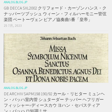
ANALOG.BLOG.JP
GB DECCA SXL2002 クリフォード・カーゾン ハンス・ク
ナッパーツブッシュ ウィーン・フィルハーモニー管弦
楽団 ベートーヴェン ピアノ協奏曲5番「皇帝」
25 7月, 2023
ANALOG.BLOG.JP
DE ARCHIV SAPM198 190/92 カール・リヒター ミュンヘ
ン・バッハ室内管 シュターダー テッパー ヘフリガー
フィッシャー=ディースカウ ヨハン・セバスティア
ン・バッハ ロ短調ミサ