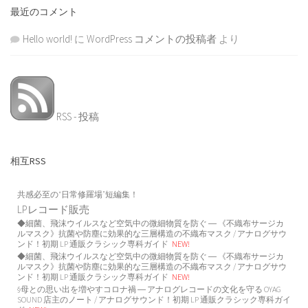
最近のコメント
Hello world!
に
WordPress コメントの投稿者
より
RSS - 投稿
相互RSS
共感必至の“日常修羅場”短編集！
LPレコード販売
◆細菌、飛沫ウイルスなど空気中の微細物質を防ぐ ― 《不織布サージカ
ルマスク》抗菌や防塵に効果的な三層構造の不織布マスク / アナログサウ
ンド！初期 LP 通販クラシック専科ガイド
NEW!
◆細菌、飛沫ウイルスなど空気中の微細物質を防ぐ ― 《不織布サージカ
ルマスク》抗菌や防塵に効果的な三層構造の不織布マスク / アナログサウ
ンド！初期 LP 通販クラシック専科ガイド
NEW!
§母との思い出を増やすコロナ禍 ― アナログレコードの文化を守る OYAG
SOUND 店主のノート / アナログサウンド！初期 LP 通販クラシック専科ガイ