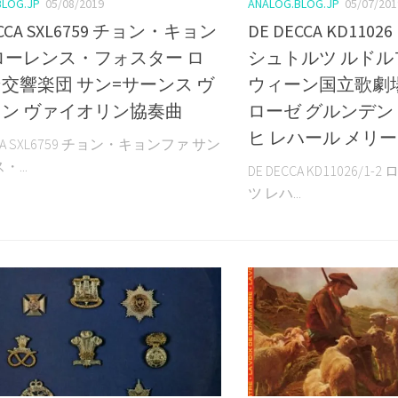
BLOG.JP
05/08/2019
ANALOG.BLOG.JP
05/07/201
ECCA SXL6759 チョン・キョン
DE DECCA KD110
ローレンス・フォスター ロ
シュトルツ ルド
交響楽団 サン=サーンス ヴ
ウィーン国立歌劇
ン ヴァイオリン協奏曲
ローゼ グルンデン
ヒ レハール メリ
CCA SXL6759 チョン・キョンファ サン
...
DE DECCA KD11026/
ツ レハ...