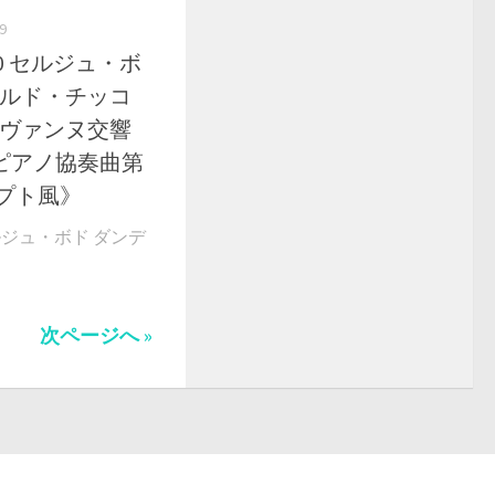
9
4080 セルジュ・ボ
アルド・チッコ
セヴァンヌ交響
 ピアノ協奏曲第
ジプト風》
80 セルジュ・ボド ダンデ
次ページへ »