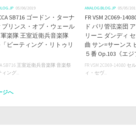
BLOG.JP
05/06/2019
ANALOG.BLOG.JP
05/05/201
ECCA SB716 ゴードン・ターナ
FR VSM 2C069-1
 プリンス・オブ・ウェール
ド パリ管弦楽団 
軍楽隊 王室近衛兵音楽隊
リーニ ダンディ 
祭「ビーティング・リトゥリ
曲 サン=サーンス
」
５番 Op.103《エ
CCA SB716 王室近衛兵音楽隊 音楽祭
FR VSM 2C069-140
ィング...
ィ・セヴ...
ページへ