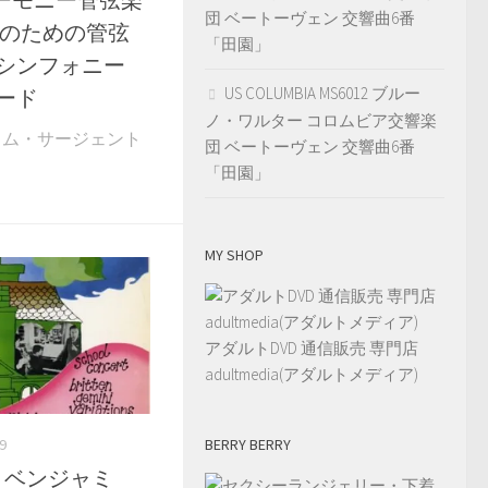
団 ベートーヴェン 交響曲6番
年のための管弦
「田園」
・シンフォニー
US COLUMBIA MS6012 ブルー
ード
ノ・ワルター コロムビア交響楽
9 マルコム・サージェント
団 ベートーヴェン 交響曲6番
「田園」
MY SHOP
アダルトDVD 通信販売 専門店
adultmedia(アダルトメディア)
BERRY BERRY
9
264 ベンジャミ