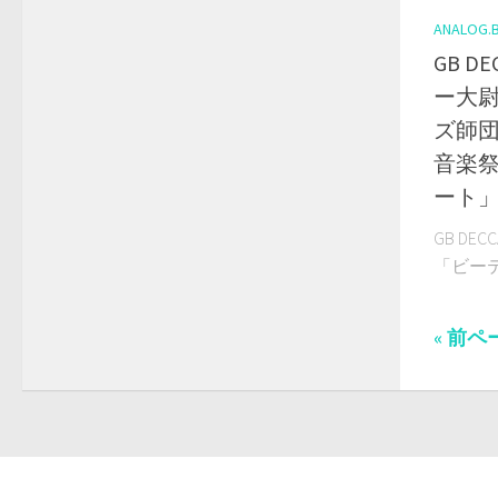
ANALOG.
GB D
ー大尉
ズ師団
音楽
ート
GB DE
「ビーテ
« 前