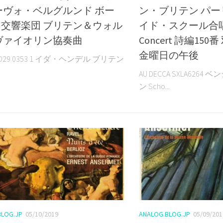
ーヴォ・ベルグルンド ボー
ン・ブリテン パ
交響楽団 ブリテン＆ウォル
イド・スクール合唱団
ヴァイオリン協奏曲
Concert 詩編15
金曜日の午後
I ED29 0353 1 イダ・ヘンデル ブリテン
AU DECCA SXLA626
ン Scho...
BLOG.JP
05/10/2019
ANALOG.BLOG.JP
05/09/201