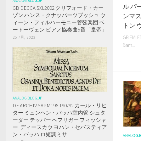
ANALOG.BLOG.JP
ル パ
GB DECCA SXL2002 クリフォード・カー
ゾン ハンス・クナッパーツブッシュ ウ
ンマス
ィーン・フィルハーモニー管弦楽団 ベ
トン 
ートーヴェン ピアノ協奏曲5番「皇帝」
GB EM
25 7月, 2023
&am...
ANALOG.BLOG.JP
DE ARCHIV SAPM198 190/92 カール・リヒ
ター ミュンヘン・バッハ室内管 シュタ
ーダー テッパー ヘフリガー フィッシャ
ー=ディースカウ ヨハン・セバスティア
ン・バッハ ロ短調ミサ
ANALOG.