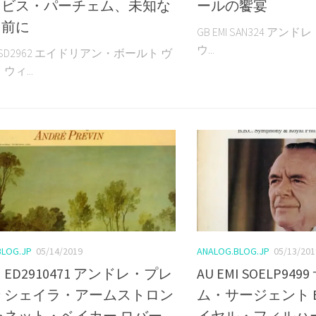
ノビス・パーチェム、未知な
ールの饗宴
を前に
GB EMI SAN324 アン
ウ...
I ASD2962 エイドリアン・ボールト ヴ
ウィ...
BLOG.JP
05/14/2019
ANALOG.BLOG.JP
05/13/201
MI ED2910471 アンドレ・プレ
AU EMI SOELP9
 シェイラ・アームストロン
ム・サージェント B
ャネット・ベイカー ロバー
イヤル・フィルハ