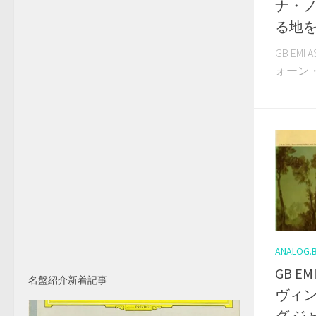
ナ・
る地
GB EM
ォーン・
ANALOG.
GB E
名盤紹介新着記事
ヴィン
グ ジ