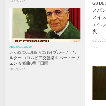
13 7月, 2023
GB D
スパン
スイス
ェヘラ
夜
GB DE
ラ...
ANALOG.BLOG.JP
JP CBS/COLUMBIA OS194 ブルーノ・ワ
ルター コロムビア交響楽団 ベートーヴ
ェン 交響曲6番「田園」
28 6月, 2023