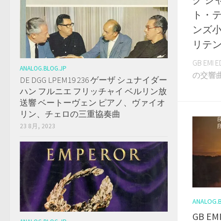
ト・テ
ンズ小
リテン
GB EM
ANALOG.BLOG.JP
の交響曲 .
DE DGG LPEM19 236 ゲーザ シュナイダー
ハン フルニエ フリッチャイ ベルリン放
送響 ベートーヴェン ピアノ、ヴァイオ
リン、チェロの三重協奏曲
23 8月, 2023
ANALOG.
GB EM