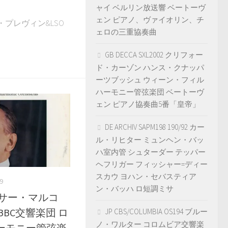
ャイ ベルリン放送響 ベートーヴ
ェン ピアノ、ヴァイオリン、チ
ドレ・プレヴィン&LSO
ェロの三重協奏曲
GB DECCA SXL2002 クリフォー
ド・カーゾン ハンス・クナッパ
ーツブッシュ ウィーン・フィル
ハーモニー管弦楽団 ベートーヴ
ェン ピアノ協奏曲5番「皇帝」
DE ARCHIV SAPM198 190/92 カー
ル・リヒター ミュンヘン・バッ
ハ室内管 シュターダー テッパー
ヘフリガー フィッシャー=ディー
スカウ ヨハン・セバスティア
9
ン・バッハ ロ短調ミサ
499 サー・マルコ
BC交響楽団 ロ
JP CBS/COLUMBIA OS194 ブルー
ノ・ワルター コロムビア交響楽
ーモニー管弦楽