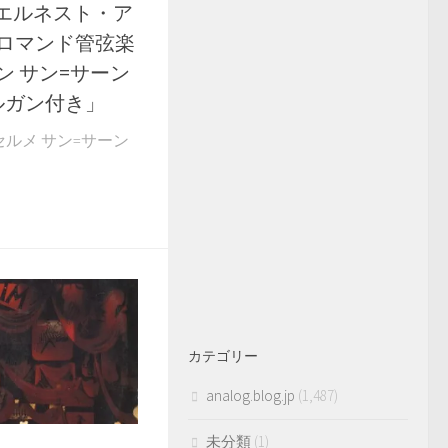
027 エルネスト・ア
・ロマンド管弦楽
ン サン=サーン
ルガン付き」
 アンセルメ サン=サーン
カテゴリー
analog.blog.jp
(1,487)
未分類
(1)