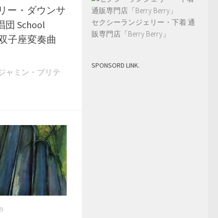
ーリー・ダウンサ
セクシーランジェリー・下着 通
 School
販専門店「Berry Berry」
0番 双子座変奏曲
SPONSORD LINK.
4 ベンジャミン・ブリテ
9