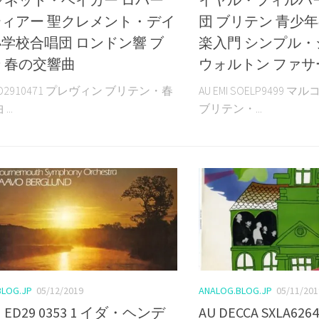
ィアー 聖クレメント・デイ
団 ブリテン 青少
学校合唱団 ロンドン響 ブ
楽入門 シンプル
 春の交響曲
ウォルトン ファサ
I ED2910471 プレヴィン ブリテン・春
AU EMI SOELP949
..
ブリテン・...
BLOG.JP
05/12/2019
ANALOG.BLOG.JP
05/11/201
I ED29 0353 1 イダ・ヘンデ
AU DECCA SXLA6