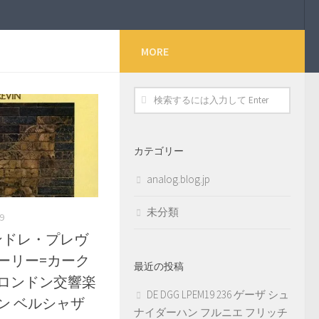
MORE
カテゴリー
analog.blog.jp
未分類
9
4 アンドレ・プレヴ
ーリー=カーク
最近の投稿
 ロンドン交響楽
DE DGG LPEM19 236 ゲーザ シュ
ン ベルシャザ
ナイダーハン フルニエ フリッチ