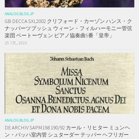
ANALOG.BLOG.JP
GB DECCA SXL2002 クリフォード・カーゾン ハンス・ク
ナッパーツブッシュ ウィーン・フィルハーモニー管弦
楽団 ベートーヴェン ピアノ協奏曲5番「皇帝」
25 7月, 2023
ANALOG.BLOG.JP
DE ARCHIV SAPM198 190/92 カール・リヒター ミュンヘ
ン・バッハ室内管 シュターダー テッパー ヘフリガー