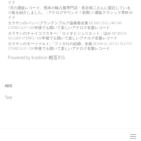
イド
7月の通販レコード、熊本の輸入盤専門店・長谷裕二さんに委託している
30枚を紹介しました。 / アナログサウンド！初期 LP 通販クラシック専科ガ
イド
カラヤンのバッハ/ブランデンブルク協奏曲全集 DE DGG 2531 148/149
STEREO 2LP / 100年後でも聴いて楽しいアナログ名盤レコード
カラヤンのチャイコフスキー/「ロメオとジュリエット」ほか DE DECCA
SXL2269 STEREO / 100年後でも聴いて楽しいアナログ名盤レコード
カラヤンのモーツァルト/「フィガロの結婚」全曲 DE EMI 1C 147-01 751/753
STEREO 3LP / 100年後でも聴いて楽しいアナログ名盤レコード
Powered by livedoor 相互RSS
ADS
Text