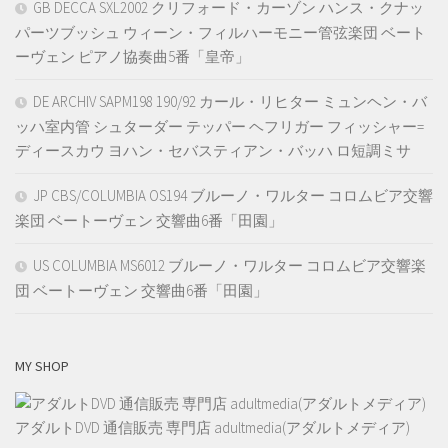
GB DECCA SXL2002 クリフォード・カーゾン ハンス・クナッ
パーツブッシュ ウィーン・フィルハーモニー管弦楽団 ベート
ーヴェン ピアノ協奏曲5番「皇帝」
DE ARCHIV SAPM198 190/92 カール・リヒター ミュンヘン・バ
ッハ室内管 シュターダー テッパー ヘフリガー フィッシャー=
ディースカウ ヨハン・セバスティアン・バッハ ロ短調ミサ
JP CBS/COLUMBIA OS194 ブルーノ・ワルター コロムビア交響
楽団 ベートーヴェン 交響曲6番「田園」
US COLUMBIA MS6012 ブルーノ・ワルター コロムビア交響楽
団 ベートーヴェン 交響曲6番「田園」
MY SHOP
アダルトDVD 通信販売 専門店 adultmedia(アダルトメディア)