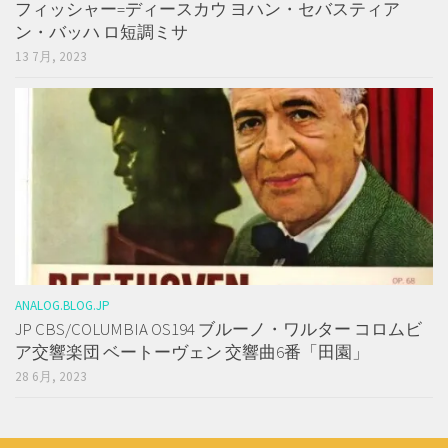
フィッシャー=ディースカウ ヨハン・セバスティア
ン・バッハ ロ短調ミサ
13 7月, 2023
ANALOG.BLOG.JP
JP CBS/COLUMBIA OS194 ブルーノ・ワルター コロムビ
ア交響楽団 ベートーヴェン 交響曲6番「田園」
28 6月, 2023