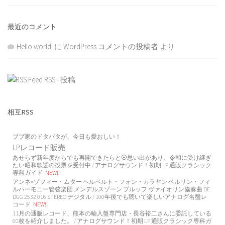
最近のコメント
Hello world!
に
WordPress コメントの投稿者
より
RSS - 投稿
相互RSS
ブブ家のドタバタが、今日も愛おしい！
LPレコード販売
あせらず新年度からでも再開できたらと⦿思い出があり、令和に受け継ぎ
たい昭和歌謡の投票を受付中 / アナログサウンド！初期 LP 通販クラシック
専科ガイド
NEW!
アンネ=ゾフィー・ムター ヘルベルト・フォン・カラヤン ベルリン・フィ
ルハーモニー管弦楽団 メンデルスゾーン ブルッフ ヴァイオリン協奏曲 DE
DGG 2532 016 STEREO デジタル / 100年後でも聴いて楽しいアナログ名盤レ
コード
NEW!
11月の通販レコード、熊本の輸入盤専門店・長谷裕二さんに委託している
60枚を紹介しました。 / アナログサウンド！初期 LP 通販クラシック専科ガ