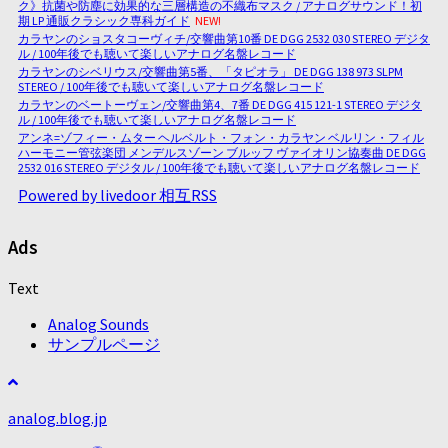
ク》抗菌や防塵に効果的な三層構造の不織布マスク / アナログサウンド！初
期 LP 通販クラシック専科ガイド
NEW!
カラヤンのショスタコーヴィチ/交響曲第10番 DE DGG 2532 030 STEREO デジタ
ル / 100年後でも聴いて楽しいアナログ名盤レコード
カラヤンのシベリウス/交響曲第5番、「タピオラ」 DE DGG 138 973 SLPM
STEREO / 100年後でも聴いて楽しいアナログ名盤レコード
カラヤンのベートーヴェン/交響曲第4、7番 DE DGG 415 121-1 STEREO デジタ
ル / 100年後でも聴いて楽しいアナログ名盤レコード
アンネ=ゾフィー・ムター ヘルベルト・フォン・カラヤン ベルリン・フィル
ハーモニー管弦楽団 メンデルスゾーン ブルッフ ヴァイオリン協奏曲 DE DGG
2532 016 STEREO デジタル / 100年後でも聴いて楽しいアナログ名盤レコード
Powered by livedoor 相互RSS
Ads
Text
Analog Sounds
サンプルページ
analog.blog.jp