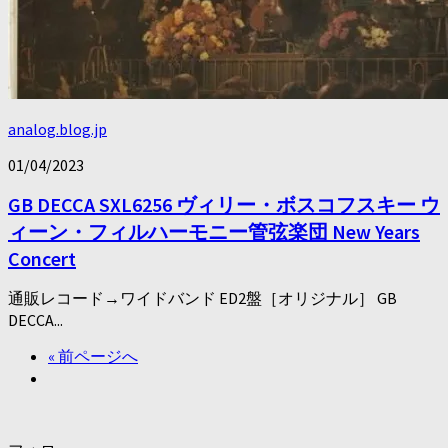
analog.blog.jp
01/04/2023
GB DECCA SXL6256 ヴィリー・ボスコフスキー ウ
ィーン・フィルハーモニー管弦楽団 New Years
Concert
通販レコード→ワイドバンド ED2盤［オリジナル］ GB
DECCA...
« 前ページへ