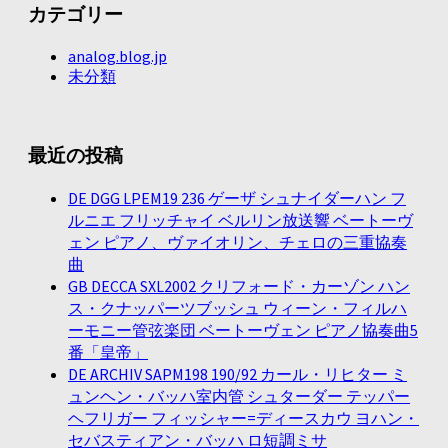
カテゴリー
analog.blog.jp
未分類
最近の投稿
DE DGG LPEM19 236 ゲーザ シュナイダーハン フ
ルニエ フリッチャイ ベルリン放送響 ベートーヴ
ェン ピアノ、ヴァイオリン、チェロの三重協奏
曲
GB DECCA SXL2002 クリフォード・カーゾン ハン
ス・クナッパーツブッシュ ウィーン・フィルハ
ーモニー管弦楽団 ベートーヴェン ピアノ協奏曲5
番「皇帝」
DE ARCHIV SAPM198 190/92 カール・リヒター ミ
ュンヘン・バッハ室内管 シュターダー テッパー
ヘフリガー フィッシャー=ディースカウ ヨハン・
セバスティアン・バッハ ロ短調ミサ