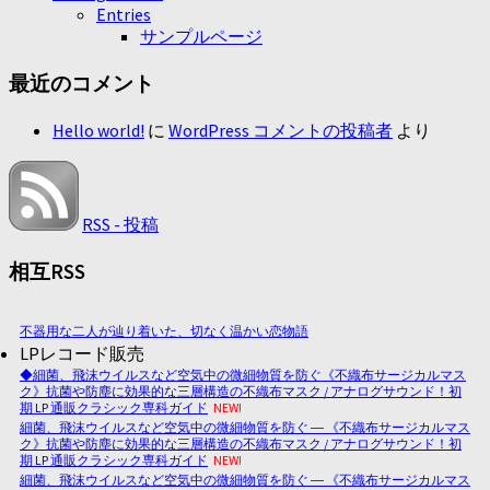
Entries
サンプルページ
最近のコメント
Hello world!
に
WordPress コメントの投稿者
より
RSS - 投稿
相互RSS
不器用な二人が辿り着いた、切なく温かい恋物語
LPレコード販売
◆細菌、飛沫ウイルスなど空気中の微細物質を防ぐ《不織布サージカルマス
ク》抗菌や防塵に効果的な三層構造の不織布マスク / アナログサウンド！初
期 LP 通販クラシック専科ガイド
NEW!
細菌、飛沫ウイルスなど空気中の微細物質を防ぐ ― 《不織布サージカルマス
ク》抗菌や防塵に効果的な三層構造の不織布マスク / アナログサウンド！初
期 LP 通販クラシック専科ガイド
NEW!
細菌、飛沫ウイルスなど空気中の微細物質を防ぐ ― 《不織布サージカルマス