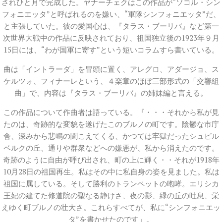
されひと月で完成した。ヤナーチェクはこの作品が“ソコル・シン
フォニエッタ”と呼ばれるのを嫌い、“軍隊シンフォニエッタ”だ、
と主張していた。彼の愛国心は、『タラス・ブーリバ』など第一
次世界大戦中の作品に反映されており、祖国独立後の1923年９月
15日には、“わが国軍に寄す”という短いコラムすら書いている。
曲は「イントラーダ」を冒頭に置く、アレグロ、アダージョ、ス
ケルツォ、フィナーレという、４楽章のほぼ三部形式の「交響組
曲」で、内容は『タラス・ブーリバ』の姉妹編と言える。
この作品について作曲者は語っている。『・・・それから私が見
たのは、奇跡的な変貌を遂げたこのブルノの町です。陰鬱な市庁
舎、深みから悲鳴の聞こえてくる、かつては牢獄だったシュピル
ベルクの丘、通りや群衆などへの嫌悪が、私から消えたのです。
奇跡のように自由が呼び出され、町の上に輝く・・それが1918年
10月28日の祖国再生。私はその中に私自身の姿を見ました。私は
祖国に属している。そして勝利のトランペットの咆哮。エリシカ
王妃の建てた修道院の聖なる静けさ、夜の影、緑の丘の吐息、栄
えゆく町ブルノの壮大さ。これらすべてが、私に“シンフォニエッ
タ”を書かせたのです」。