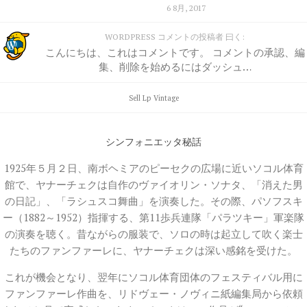
6 8月, 2017
WORDPRESS コメントの投稿者 曰く:
こんにちは、これはコメントです。 コメントの承認、編
集、削除を始めるにはダッシュ…
Sell Lp
Vintage
シンフォニエッタ秘話
1925年５月２日、南ボヘミアのピーセクの広場に近いソコル体育
館で、ヤナーチェクは自作のヴァイオリン・ソナタ、「消えた男
の日記」、「ラシュスコ舞曲」を演奏した。その際、パソフスキ
ー（1882～1952）指揮する、第11歩兵連隊「パラツキー」軍楽隊
の演奏を聴く。昔ながらの服装で、ソロの時は起立して吹く楽士
たちのファンファーレに、ヤナーチェクは深い感銘を受けた。
これが機会となり、翌年にソコル体育団体のフェスティバル用に
ファンファーレ作曲を、リドヴェー・ノヴィニ紙編集局から依頼