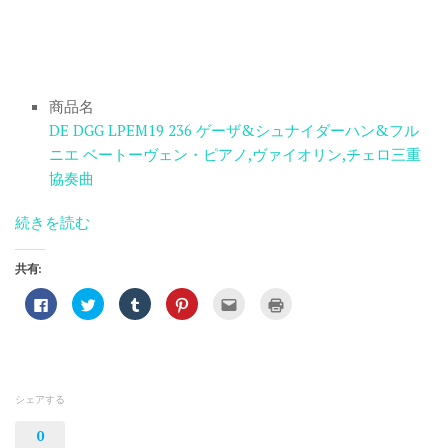
商品名
DE DGG LPEM19 236 ゲーザ&シュナイダーハン&フル
ニエ ベートーヴェン・ピアノ,ヴァイオリン,チェロ三重
協奏曲
続きを読む
共有:
Facebook
ク
ク
ク
ク
ク
で
リ
リ
リ
リ
リ
共
ッ
ッ
ッ
ッ
ッ
有
ク
ク
ク
ク
ク
す
し
し
し
し
し
る
て
て
て
て
て
に
Twitter
Tumblr
Pinterest
友
印
は
で
で
で
達
刷
ク
共
共
共
へ
(新
シェアする
リ
有
有
有
メ
し
ッ
(新
(新
(新
ー
い
ク
し
し
し
ル
ウ
0
し
い
い
い
で
ィ