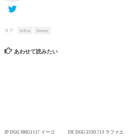
て
ウ
ウ
ウ
送
ン
く
ィ
ィ
ィ
信
ド
だ
ン
ン
ン
(新
ウ
さ
ド
ド
ド
し
で
い
ウ
ウ
ウ
い
開
(新
で
で
で
ウ
き
し
開
開
開
ィ
ま
い
き
き
き
ン
す)
タグ:
Sell Lp
Vintage
ウ
ま
ま
ま
ド
ィ
す)
す)
す)
ウ
ン
で
ド
開
ウ
き
で
ま
あわせて読みたい
開
す)
き
ま
す)
JP DGG SMG1117 イーゴ
DE DGG 2530 713 ラファエ