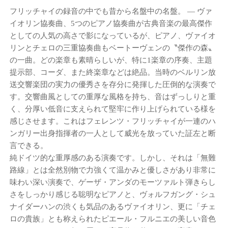
フリッチャイの録音の中でも昔から名盤中の名盤。
― ヴァ
イオリン協奏曲、5つのピアノ協奏曲が古典音楽の最高傑作
としての人気の高さで影になっているが、ピアノ、ヴァイオ
リンとチェロの三重協奏曲もベートーヴェンの〝傑作の森〟
の一曲。どの楽章も素晴らしいが、特に1楽章の序奏、主題
提示部、コーダ、また終楽章などは絶品。当時のベルリン放
送交響楽団の実力の優秀さを存分に発揮した圧倒的な演奏で
す。交響曲風としての重厚な風格を持ち、音はずっしりと重
く、分厚い低音に支えられて堅牢に作り上げられている様を
感じさせます。これはフェレンツ・フリッチャイが一連のハ
ンガリー出身指揮者の一人として威光を放っていた証左と断
言できる。
純ドイツ的な重厚感のある演奏です。しかし、それは「無難
路線」とは全然別物で力強くて温かみと優しさがあり非常に
味わい深い演奏で、ゲーザ・アンダのモーツァルト弾きらし
さをしっかり感じる聡明なピアノと、ヴォルフガング・シュ
ナイダーハンの渋くも気品のあるヴァイオリン、更に「チェ
ロの貴族」とも称えられたピエール・フルニエの美しい音色